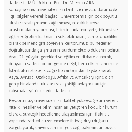
ifade etti. M.Ü. Rektörü Prof.Dr. M. Emin ARAT
konuşmasına, üniversitemizin tarihi ve mevcut durumuyla
ilgili bilgiler vererek başladı. Üniversitemiz için çok boyutlu
uluslararasılaşmanın sağlanması, nitelikli bilimsel
araştırmaların yapılması, bilim insanlarının yetiştirilmesi ve
eğitim/öğretim kalitesinin yükseltilmesini, temel öncelikler
olarak belirlendiğini söyleyen Rektörümüz, bu hedefler
doğrultusunda çalışmalarını sürdürmekte olduklarını belirtti.
Arat, 21. yüzyılın gerekleri ve eğilimleri dikkate alınarak,
dünyanın sadece bu bölgesine değil, hem ülkemiz hem de
İstanbul’un stratejik coğrafi avantajından faydalanarak,
Asya, Avrupa, Uzakdoğu, Afrika ve Amerika‘yı içine alan
geniş bir alanda, uluslararası işbirliği anlaşmaları için
çalışmalar yürüttüklerini ifade etti.
Rektörümüz, üniversitemizin kaliteli yükseköğretim veren,
nitelikli nesiller ve bilim insanları yetiştiren köklü bir kurum
olarak, stratejik hedeflerine ulaşabilmesi için, fiziki alt
yapısında radikal düzenlemelere ihtiyaç duyulduğunu
vurgulayarak, üniversitemizin geleceği bakımından büyük