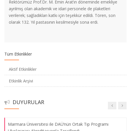
Rektörümüz Prof.Dr. M. Emin Arat’ın döneminde emekliye
Üniversitemiz Bünyesinde PERSİS İsimli Otomasyon Sistemi
ayrılmış olan akademik ve idari personele de plaketleri
Geliştirildi
verilerek; sağladıkları katkı için teşekkür edildi. Tören, son
olarak 132. Yıl pastasının kesilmesiyle sona erdi.
Prof. Dr. Betül Yılmaz Yürütücülüğündeki Proje, ERA.Net RUS
Plus Tarafından Destek Aldı
Prof. Dr. Atıf Koca Türkiye Bilimler Akademisi'nde Asil Üye
Tüm Etkinlikler
Oldu
Aktif Etkinlikler
Doç. Dr. Özgür Kavak’ın Projesi TÜBİTAK Tarafından Kabul
Etkinlik Arşivi
Edildi
Nitelikli Kariyer için Avrupa Deneyimi (NİKAD) Başlıklı
DUYURULAR
Erasmus+ Projesinin Açılış Toplantısı Yapıldı
Marmara Üniversitesi ile DAÜ’nün Ortak Tıp Programı
Uluslararası Akreditasyonla Tescillendi