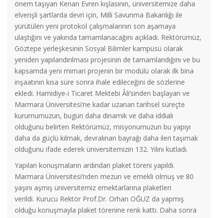
önem taşıyan Kenan Evren kışlasının, üniversitemize daha
elverişli şartlarda devri için, Milli Savunma Bakanlığı ile
yürütülen yeni protokol çalışmalarının son aşamaya
ulaştığını ve yakında tamamlanacağını açıkladı. Rektörümüz,
Göztepe yerleşkesinin Sosyal Bilimler kampüsü olarak
yeniden yapılandırılması projesinin de tamamlandığını ve bu
kapsamda yeni mimari projenin bir modülü olarak ilk bina
inşaatının kısa süre sonra ihale edileceğini de sözlerine
ekledi. Hamidiye-i Ticaret Mektebi Âli’sinden başlayan ve
Marmara Üniversitesi’ne kadar uzanan tarihsel süreçte
kurumumuzun, bugün daha dinamik ve daha iddialı
olduğunu belirten Rektörümüz, misyonumuzun bu yapıyı
daha da güçlü kılmak, devralınan bayrağı daha ileri taşımak
olduğunu ifade ederek üniversitemizin 132. Yılını kutladı.
Yapılan konuşmaların ardından plaket töreni yapıldı.
Marmara Üniversitesi’nden mezun ve emekli olmuş ve 80
Genişletilmiş Koordinasyon Toplantısı Çevrim içi Olarak
yaşını aşmış üniversitemiz emektarlarına plaketleri
Gerçekleşti
verildi. Kurucu Rektör Prof.Dr. Orhan OĞUZ da yapmış
olduğu konuşmayla plaket törenine renk kattı. Daha sonra