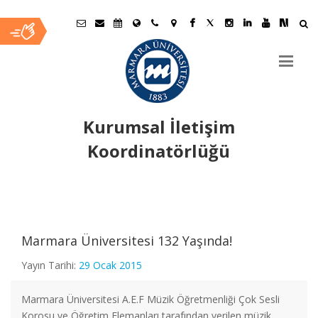
Kurumsal İletişim
Koordinatörlüğü
Ana
İçerik
Marmara Üniversitesi 132 Yaşında!
Yayın Tarihi:
29 Ocak 2015
Marmara Üniversitesi A.E.F Müzik Öğretmenliği Çok Sesli
Korosu ve Öğretim Elemanları tarafından verilen müzik