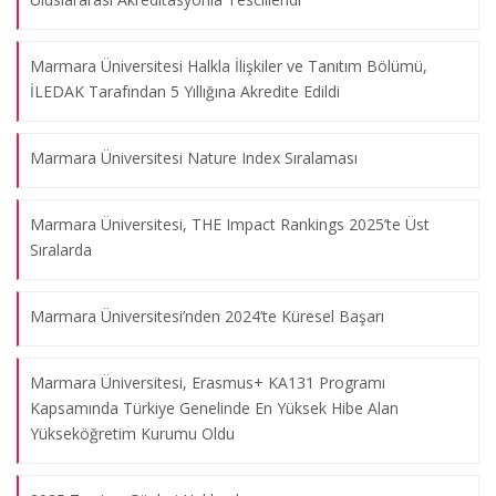
Marmara Üniversitesi Halkla İlişkiler ve Tanıtım Bölümü,
İLEDAK Tarafından 5 Yıllığına Akredite Edildi
Marmara Üniversitesi Nature Index Sıralaması
"International Sustainability Congress by ICS" İsimli Kongre Hk.
01.12.2016
Marmara Üniversitesi, THE Impact Rankings 2025’te Üst
Sıralarda
MİTTO- Endüstriyel Biyoteknoloji 3. Çalıştay Duyurusu
Marmara Üniversitesi’nden 2024’te Küresel Başarı
27.10.2016
Marmara Üniversitesi, Erasmus+ KA131 Programı
Üniversite Hastanemizde Düzenlenecek Olan Konferansın
Kapsamında Türkiye Genelinde En Yüksek Hibe Alan
Detayları
Yükseköğretim Kurumu Oldu
21.08.2015